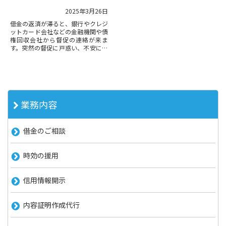
2025年3月26日
借金の返済が滞ると、銀行やクレジ
ットカード会社などの金融機関や債
権回収会社から督促の連絡が来ま
す。突然の督促に戸惑い、不安にな
る方も多いでしょう。しかし、請求
や督促に対して適切な対応をすれ
ば、...
業務内容
借金のご相談
時効の援用
信用情報開示
内容証明作成代行