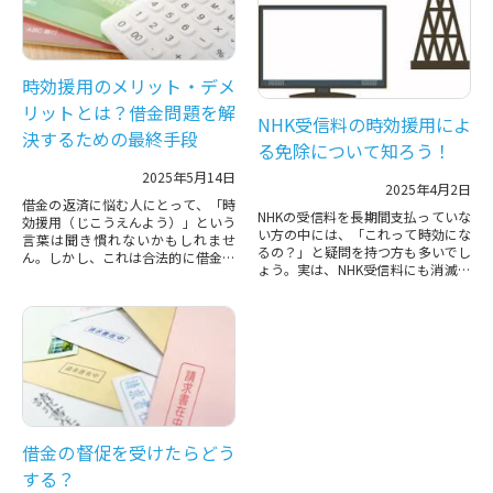
時効援用のメリット・デメ
リットとは？借金問題を解
NHK受信料の時効援用によ
決するための最終手段
る免除について知ろう！
2025年5月14日
2025年4月2日
借金の返済に悩む人にとって、「時
NHKの受信料を長期間支払っていな
効援用（じこうえんよう）」という
い方の中には、「これって時効にな
言葉は聞き慣れないかもしれませ
るの？」と疑問を持つ方も多いでし
ん。しかし、これは合法的に借金の
ょう。実は、NHK受信料にも消滅時
返済義務を免れることができる制度
効が適用される場合があります。た
です。とはいえ、安易に選択すると
だし、単に放置しているだけで...
思...
借金の督促を受けたらどう
する？